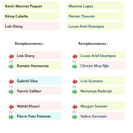
Kevin Monnet Paquet
Maxime Lopez
Rémy Cabella
Florian Thauvin
Lois Diony
Lucas Ariel Ocampos
Remplacements :
Remplacements :
Lois Diony
Lucas Ariel Ocampos
65'
84'
Romain Hamouma
Clinton Mua Njie
Gabriel Silva
Luiz Gustavo
76'
89'
Yannis Salibur
Nemanya Radonjic
Wahbi Khazri
Morgan Sanson
89'
89'
Pierre-Yves Polomat
Valère Germain