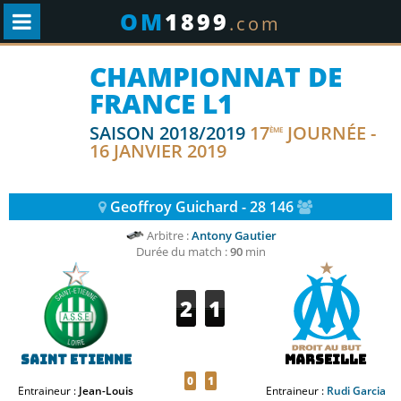
OM
1899
.com
CHAMPIONNAT DE
FRANCE L1
SAISON 2018/2019
17
JOURNÉE -
ÈME
16 JANVIER 2019
Geoffroy Guichard - 28 146
Arbitre :
Antony Gautier
Durée du match :
90
min
2
1
Saint Etienne
Marseille
0
1
Entraineur :
Jean-Louis
Entraineur :
Rudi Garcia