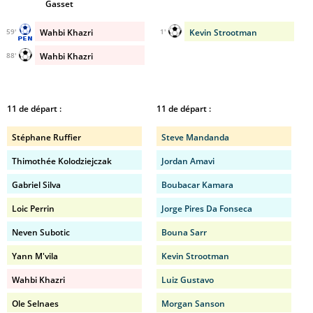
Gasset
Wahbi Khazri
Kevin Strootman
59'
1'
Wahbi Khazri
88'
11 de départ :
11 de départ :
Stéphane Ruffier
Steve Mandanda
Thimothée Kolodziejczak
Jordan Amavi
Gabriel Silva
Boubacar Kamara
Loic Perrin
Jorge Pires Da Fonseca
Neven Subotic
Bouna Sarr
Yann M'vila
Kevin Strootman
Wahbi Khazri
Luiz Gustavo
Ole Selnaes
Morgan Sanson