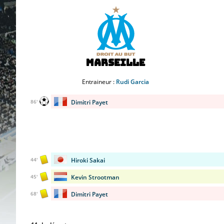
Marseille
Entraineur :
Rudi Garcia
Dimitri Payet
86'
Hiroki Sakai
44'
Kevin Strootman
45'
Dimitri Payet
68'