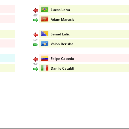
Lucas Leiva
45'
Adam Marusic
Senad Lulic
62'
Valon Berisha
Felipe Caicedo
74'
Danilo Cataldi