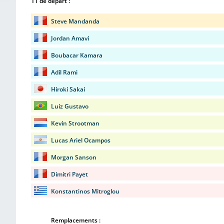
11 de départ :
Steve Mandanda
Jordan Amavi
Boubacar Kamara
Adil Rami
Hiroki Sakai
Luiz Gustavo
Kevin Strootman
Lucas Ariel Ocampos
Morgan Sanson
Dimitri Payet
Konstantinos Mitroglou
Remplacements :