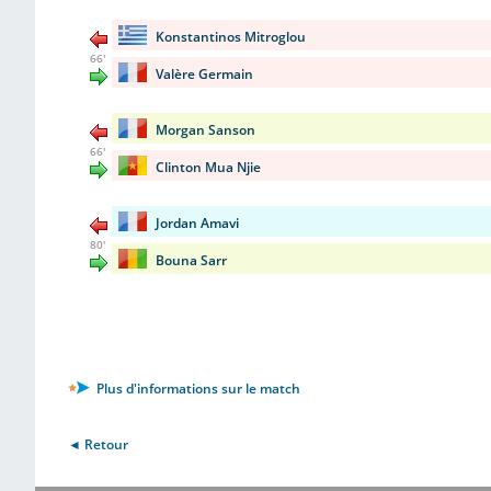
Konstantinos Mitroglou
66'
Valère Germain
Morgan Sanson
66'
Clinton Mua Njie
Jordan Amavi
80'
Bouna Sarr
Plus d'informations sur le match
◄ Retour