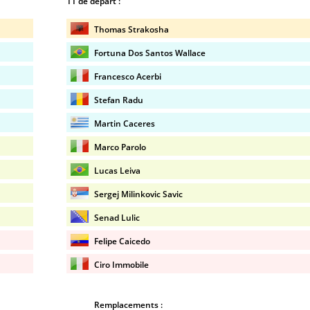
11 de départ :
Thomas Strakosha
Fortuna Dos Santos Wallace
Francesco Acerbi
Stefan Radu
Martin Caceres
Marco Parolo
Lucas Leiva
Sergej Milinkovic Savic
Senad Lulic
Felipe Caicedo
Ciro Immobile
Remplacements :