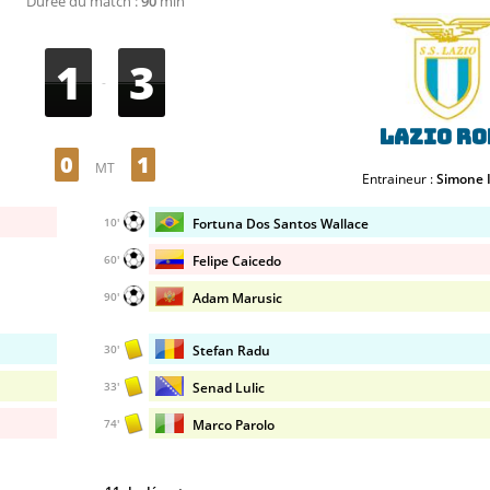
Durée du match :
90
min
1
3
-
Lazio Ro
0
1
MT
Entraineur :
Simone 
Fortuna Dos Santos Wallace
10'
Felipe Caicedo
60'
Adam Marusic
90'
Stefan Radu
30'
Senad Lulic
33'
Marco Parolo
74'