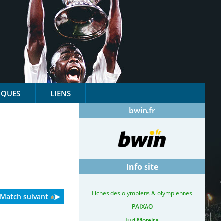
IQUES
LIENS
bwin.fr
Info site
Fiches des olympiens & olympiennes
Match suivant
PAIXAO
Iuri Moreira