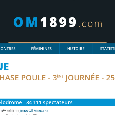
CONTRES
FÉMININES
HISTOIRE
STATIST
UE
HASE POULE - 3
JOURNÉE - 25
ÈME
lodrome - 34 111
spectateurs
Arbitre :
Jesus Gil Manzano