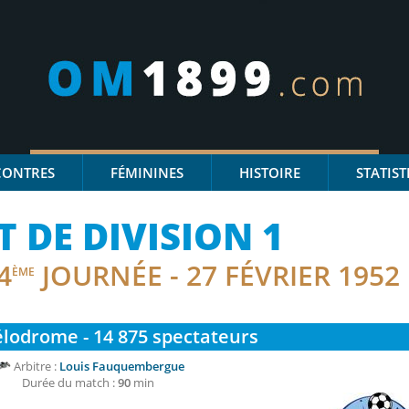
CONTRES
FÉMININES
HISTOIRE
STATIST
DE DIVISION 1
4
JOURNÉE - 27 FÉVRIER 1952
ÈME
lodrome - 14 875
spectateurs
Arbitre :
Louis Fauquembergue
Durée du match :
90
min