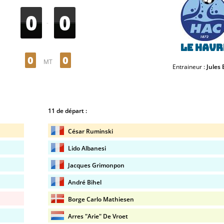
0
0
-
Le Havr
0
0
MT
Entraineur :
Jules 
11 de départ :
César Ruminski
Lido Albanesi
Jacques Grimonpon
André Bihel
Borge Carlo Mathiesen
Arres "Arie" De Vroet