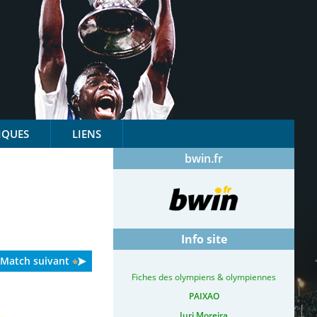
IQUES
LIENS
bwin.fr
Info site
Match suivant
Fiches des olympiens & olympiennes
PAIXAO
Iuri Moreira