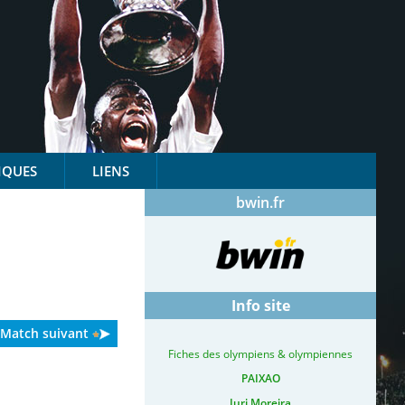
IQUES
LIENS
bwin.fr
Info site
Match suivant
Fiches des olympiens & olympiennes
PAIXAO
Iuri Moreira