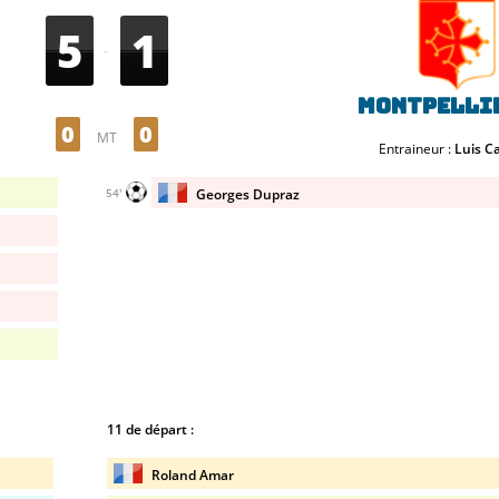
5
1
-
Montpellie
0
0
MT
Entraineur :
Luis C
Georges Dupraz
54'
11 de départ :
Roland Amar