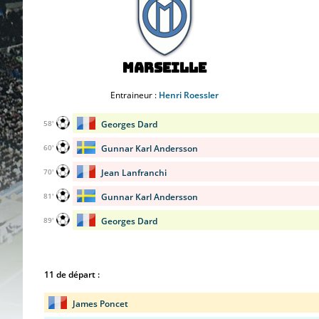
Marseille
Entraineur :
Henri Roessler
Georges Dard
58'
Gunnar Karl Andersson
60'
Jean Lanfranchi
70'
Gunnar Karl Andersson
81'
Georges Dard
89'
11 de départ :
James Poncet