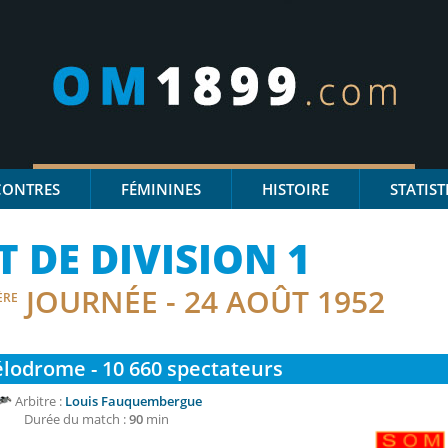
CONTRES
FÉMININES
HISTOIRE
STATIST
DE DIVISION 1
JOURNÉE - 24 AOÛT 1952
ÈRE
lodrome - 10 660
spectateurs
Arbitre :
Louis Fauquembergue
Durée du match :
90
min