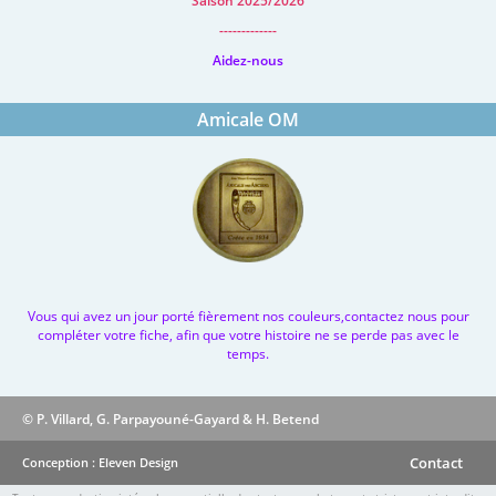
Saison 2025/2026
-------------
Aidez-nous
Amicale OM
Vous qui avez un jour porté fièrement nos couleurs,contactez nous pour
compléter votre fiche, afin que votre histoire ne se perde pas avec le
temps.
© P. Villard, G. Parpayouné-Gayard & H. Betend
Contact
Conception : Eleven Design