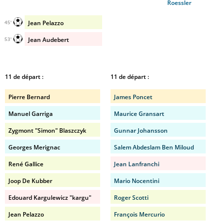
Roessler
Jean Pelazzo
45'
Jean Audebert
53'
11 de départ :
11 de départ :
Pierre Bernard
James Poncet
Manuel Garriga
Maurice Gransart
Zygmont "Simon" Blaszczyk
Gunnar Johansson
Georges Merignac
Salem Abdeslam Ben Miloud
René Gallice
Jean Lanfranchi
Joop De Kubber
Mario Nocentini
Edouard Kargulewicz "kargu"
Roger Scotti
Jean Pelazzo
François Mercurio