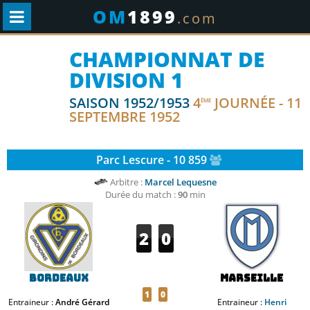
OM
1899
.com
CHAMPIONNAT DE
DIVISION 1
SAISON 1952/1953
4
JOURNÉE - 11
ÈME
SEPTEMBRE 1952
Parc Lescure - 10 859
Arbitre :
Marcel Lequesne
Durée du match :
90
min
2
0
Bordeaux
Marseille
1
0
Entraineur :
André Gérard
Entraineur :
Henri