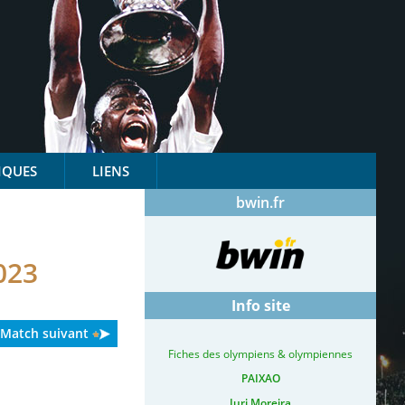
IQUES
LIENS
bwin.fr
023
Info site
Match suivant
Fiches des olympiens & olympiennes
PAIXAO
Iuri Moreira