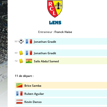
Lens
Entraineur :
Franck Haise
Jonathan Gradit
90'
Jonathan Gradit
45'
Salis Abdul Samed
76'
11 de départ :
Brice Samba
Ruben Aguilar
Kevin Danso