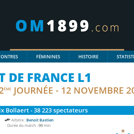
CONTRES
FÉMININES
HISTOIRE
STATIST
 DE FRANCE L1
2
JOURNÉE - 12 NOVEMBRE 2
ÈME
ix Bollaert - 38 223
spectateurs
Arbitre :
Benoit Bastien
Durée du match :
90
min