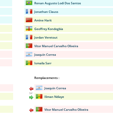
Renan Augusto Lodi Dos Santos
Jonathan Clauss
Amine Harit
Geoffrey Kondogbia
Jordan Veretout
Vitor Manuel Carvalho Oliveira
Joaquin Correa
Ismaila Sarr
Remplacements :
Joaquin Correa
56'
Iliman Ndiaye
Vitor Manuel Carvalho Oliveira