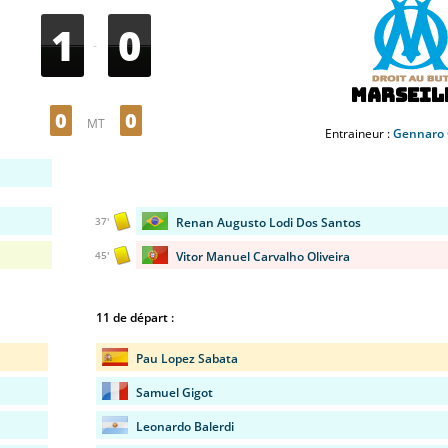
1
0
-
Marseil
0
0
MT
Entraineur :
Gennaro 
Renan Augusto Lodi Dos Santos
37'
Vitor Manuel Carvalho Oliveira
45'
11 de départ :
Pau Lopez Sabata
Samuel Gigot
Leonardo Balerdi