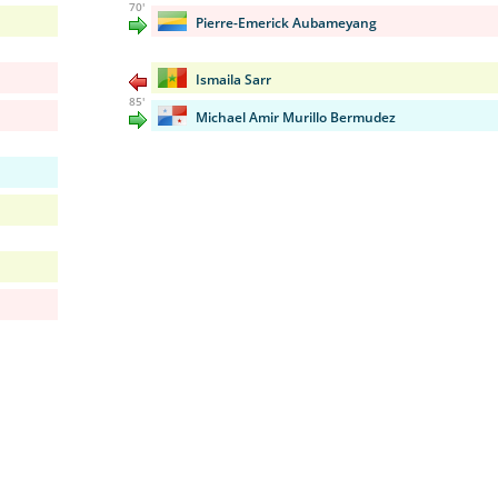
70'
Pierre-Emerick Aubameyang
Ismaila Sarr
85'
Michael Amir Murillo Bermudez