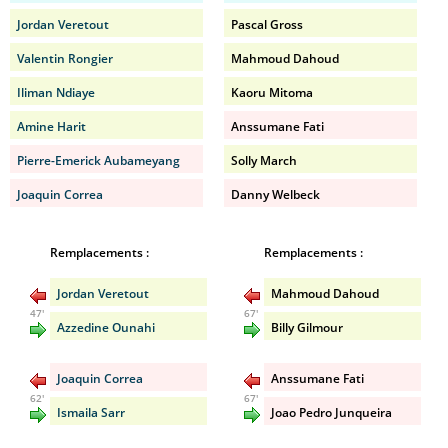
Jordan Veretout
Pascal Gross
Valentin Rongier
Mahmoud Dahoud
Iliman Ndiaye
Kaoru Mitoma
Amine Harit
Anssumane Fati
Pierre-Emerick Aubameyang
Solly March
Joaquin Correa
Danny Welbeck
Remplacements :
Remplacements :
Jordan Veretout
Mahmoud Dahoud
47'
67'
Azzedine Ounahi
Billy Gilmour
Joaquin Correa
Anssumane Fati
62'
67'
Ismaila Sarr
Joao Pedro Junqueira