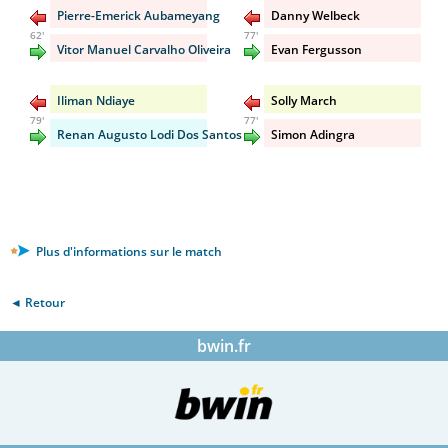
Pierre-Emerick Aubameyang
Danny Welbeck
62'
77'
Vitor Manuel Carvalho Oliveira
Evan Fergusson
Iliman Ndiaye
Solly March
79'
77'
Renan Augusto Lodi Dos Santos
Simon Adingra
Plus d'informations sur le match
◄ Retour
bwin.fr