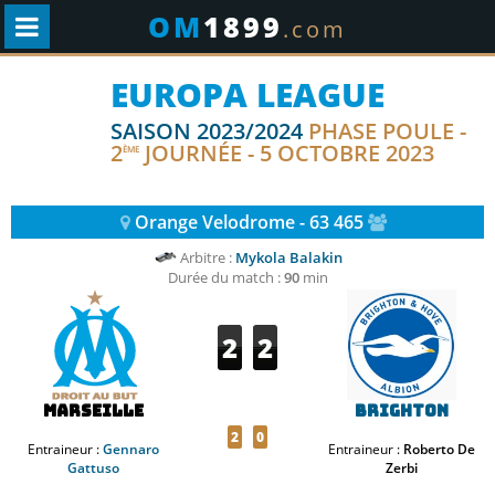
OM
1899
.com
EUROPA LEAGUE
SAISON 2023/2024
PHASE POULE -
2
JOURNÉE - 5 OCTOBRE 2023
ÈME
Orange Velodrome - 63 465
Arbitre :
Mykola Balakin
Durée du match :
90
min
2
2
Marseille
Brighton
2
0
Entraineur :
Gennaro
Entraineur :
Roberto De
Gattuso
Zerbi