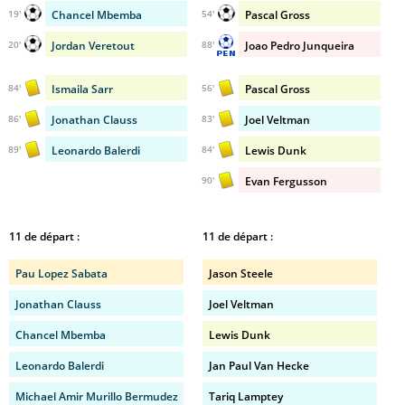
Chancel Mbemba
Pascal Gross
19'
54'
Jordan Veretout
Joao Pedro Junqueira
20'
88'
Ismaila Sarr
Pascal Gross
84'
56'
Jonathan Clauss
Joel Veltman
86'
83'
Leonardo Balerdi
Lewis Dunk
89'
84'
Evan Fergusson
90'
11 de départ :
11 de départ :
Pau Lopez Sabata
Jason Steele
Jonathan Clauss
Joel Veltman
Chancel Mbemba
Lewis Dunk
Leonardo Balerdi
Jan Paul Van Hecke
Michael Amir Murillo Bermudez
Tariq Lamptey