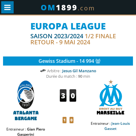
OM
1899
.com
EUROPA LEAGUE
SAISON 2023/2024
1/2 FINALE
RETOUR - 9 MAI 2024
Gewiss Stadium - 14 994
Arbitre :
Jesus Gil Manzano
Durée du match :
90
min
3
0
Atalanta
Marseille
Bergame
1
0
Entraineur :
Jean-Louis
Gasset
Entraineur :
Gian Piero
Gasperini