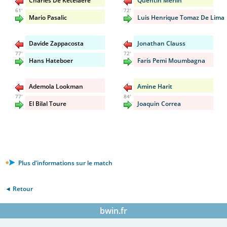
Charles De Ketelaere
Quentin Merlin
61'
72'
Mario Pasalic
Luis Henrique Tomaz De Lima
Davide Zappacosta
Jonathan Clauss
77'
72'
Hans Hateboer
Faris Pemi Moumbagna
Ademola Lookman
Amine Harit
77'
84'
El Bilal Toure
Joaquin Correa
Plus d'informations sur le match
◄ Retour
bwin.fr