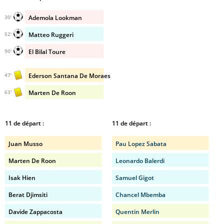
Ademola Lookman
30'
Matteo Ruggeri
52'
El Bilal Toure
90'
Ederson Santana De Moraes
47'
Marten De Roon
63'
11 de départ :
11 de départ :
Juan Musso
Pau Lopez Sabata
Marten De Roon
Leonardo Balerdi
Isak Hien
Samuel Gigot
Berat Djimsiti
Chancel Mbemba
Davide Zappacosta
Quentin Merlin