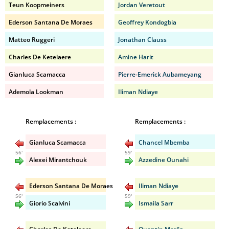
Teun Koopmeiners
Jordan Veretout
Ederson Santana De Moraes
Geoffrey Kondogbia
Matteo Ruggeri
Jonathan Clauss
Charles De Ketelaere
Amine Harit
Gianluca Scamacca
Pierre-Emerick Aubameyang
Ademola Lookman
Iliman Ndiaye
Remplacements :
Remplacements :
Gianluca Scamacca
Chancel Mbemba
56'
59'
Alexei Mirantchouk
Azzedine Ounahi
Ederson Santana De Moraes
Iliman Ndiaye
56'
59'
Giorio Scalvini
Ismaila Sarr