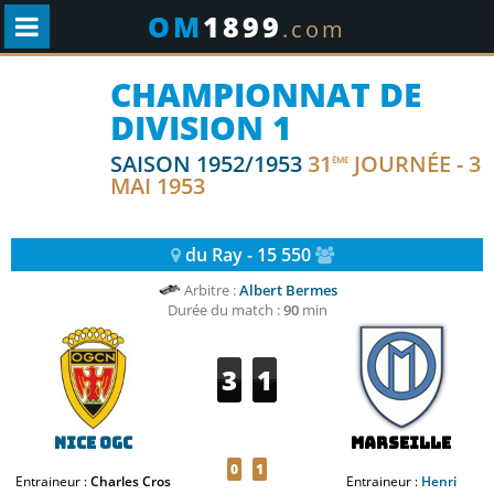
OM
1899
.com
CHAMPIONNAT DE
DIVISION 1
SAISON 1952/1953
31
JOURNÉE - 3
ÈME
MAI 1953
du Ray - 15 550
Arbitre :
Albert Bermes
Durée du match :
90
min
3
1
Nice OGC
Marseille
0
1
Entraineur :
Charles Cros
Entraineur :
Henri