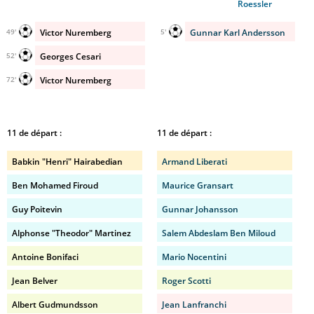
Roessler
Victor Nuremberg
Gunnar Karl Andersson
49'
5'
Georges Cesari
52'
Victor Nuremberg
72'
11 de départ :
11 de départ :
Babkin "Henri" Hairabedian
Armand Liberati
Ben Mohamed Firoud
Maurice Gransart
Guy Poitevin
Gunnar Johansson
Alphonse "Theodor" Martinez
Salem Abdeslam Ben Miloud
Antoine Bonifaci
Mario Nocentini
Jean Belver
Roger Scotti
Albert Gudmundsson
Jean Lanfranchi