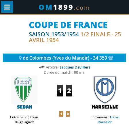
OM
1899
.com
COUPE DE FRANCE
SAISON 1953/1954
1/2 FINALE - 25
AVRIL 1954
de Colombes (Yves du Manoir) - 34 359
Arbitre :
Jacques Devillers
Durée du match :
90
min
1
2
Sedan
Marseille
1
0
Entraineur :
Louis
Entraineur :
Henri
Dugauguez
Roessler