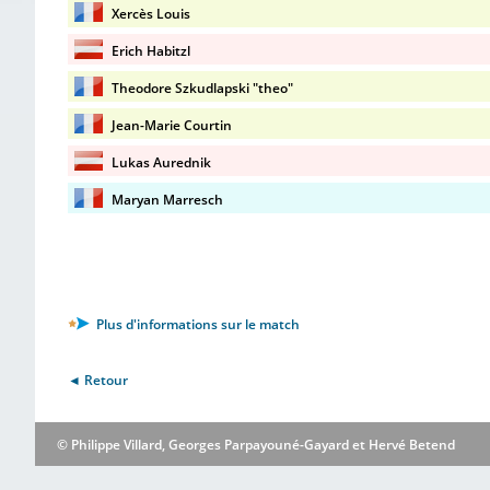
Xercès Louis
Erich Habitzl
Theodore Szkudlapski "theo"
Jean-Marie Courtin
Lukas Aurednik
Maryan Marresch
Plus d'informations sur le match
◄ Retour
© Philippe Villard, Georges Parpayouné-Gayard et Hervé Betend