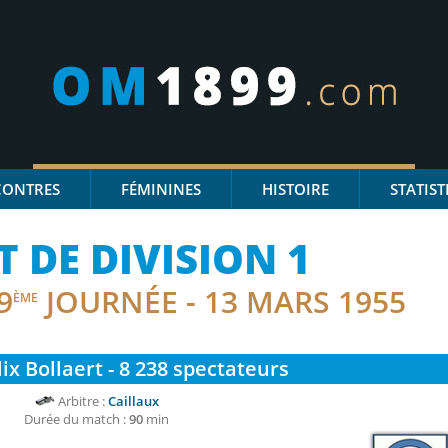
CONTRES
FÉMININES
HISTOIRE
STATIST
DE DIVISION 1
9
JOURNÉE - 13 MARS 1955
ÈME
ix Bollaert - 8 238
spectateurs
Arbitre :
Caillaux
Durée du match :
90
min