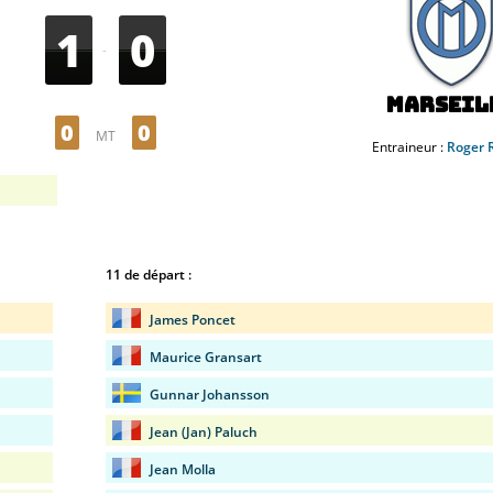
1
0
-
Marseil
0
0
MT
Entraineur :
Roger R
11 de départ :
James Poncet
Maurice Gransart
Gunnar Johansson
Jean (Jan) Paluch
Jean Molla