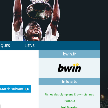
IQUES
LIENS
bwin.fr
Info site
Match suivant
Fiches des olympiens & olympiennes
PAIXAO
Iuri Moreira