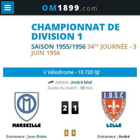
OM
1899
.com
CHAMPIONNAT DE
DIVISION 1
SAISON 1955/1956
34
JOURNÉE - 3
ÈME
JUIN 1956
Vélodrome - 10 720
Arbitre :
André Miel
Durée du match :
90
min
2
1
Marseille
Lille
2
1
Entraineur :
Jean Robin
Entraineur :
André