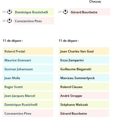
Cheuva
Dominique Rustichelli
Gérard Bourbotte
10'
33'
Constantino Pires
28'
11 de départ :
11 de départ :
Roland Predal
Jean Charles Van Gool
Maurice Gransart
Enzo Zamparini
Gunnar Johansson
Guillaume Bieganski
Jean Molla
Marceau Sommerlynck
Roger Scotti
Roland Clauws
Jean-Jacques Marcel
André Strappe
Dominique Rustichelli
Stéphane Walczak
Constantino Pires
Gérard Bourbotte