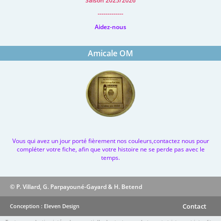
Saison 2025/2026
-------------
Aidez-nous
Amicale OM
Vous qui avez un jour porté fièrement nos couleurs,contactez nous pour
compléter votre fiche, afin que votre histoire ne se perde pas avec le
temps.
© P. Villard, G. Parpayouné-Gayard & H. Betend
Contact
Conception : Eleven Design