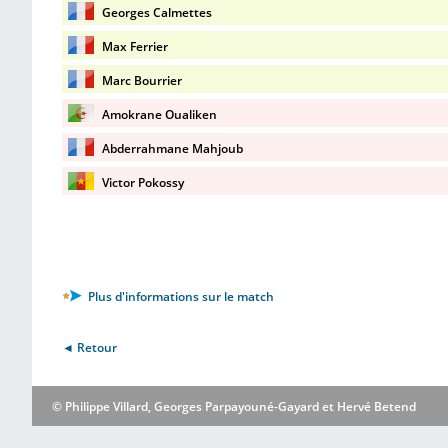
Georges Calmettes
Max Ferrier
Marc Bourrier
Amokrane Oualiken
Abderrahmane Mahjoub
Victor Pokossy
Plus d'informations sur le match
◄ Retour
© Philippe Villard, Georges Parpayouné-Gayard et Hervé Betend