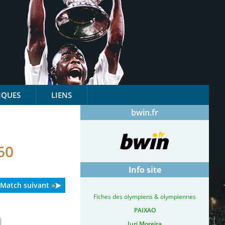
IQUES
LIENS
bwin.fr
60
Info site
Match suivant
Fiches des olympiens & olympiennes
PAIXAO
Iuri Moreira