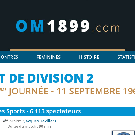
CONTRES
FÉMININES
HISTOIRE
STATIST
DE DIVISION 2
JOURNÉE - 11 SEPTEMBRE 19
ÈME
es Sports - 6 113
spectateurs
Arbitre :
Jacques Devillers
Durée du match :
90
min