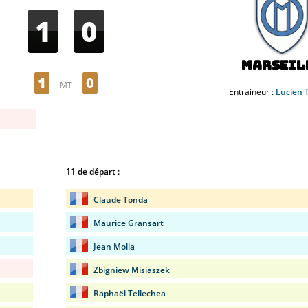
1
0
-
Marseil
1
0
MT
Entraineur :
Lucien 
11 de départ :
Claude Tonda
Maurice Gransart
Jean Molla
Zbigniew Misiaszek
Raphaël Tellechea