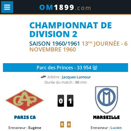
OM
1899
.com
CHAMPIONNAT DE
DIVISION 2
SAISON 1960/1961
13
JOURNÉE - 6
ÈME
NOVEMBRE 1960
Parc des Princes - 33 954
Arbitre :
Jacques Lamour
Durée du match :
90
min
0
1
Paris CA
Marseille
0
0
Entraineur :
Eugène
Entraineur :
Lucien