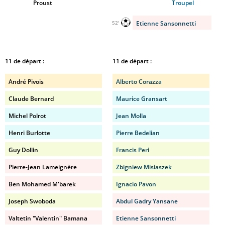
Proust
Troupel
Etienne Sansonnetti
52'
11 de départ :
11 de départ :
André Pivois
Alberto Corazza
Claude Bernard
Maurice Gransart
Michel Polrot
Jean Molla
Henri Burlotte
Pierre Bedelian
Guy Dollin
Francis Peri
Pierre-Jean Lameignère
Zbigniew Misiaszek
Ben Mohamed M'barek
Ignacio Pavon
Joseph Swoboda
Abdul Gadry Yansane
Valtetin "Valentin" Bamana
Etienne Sansonnetti