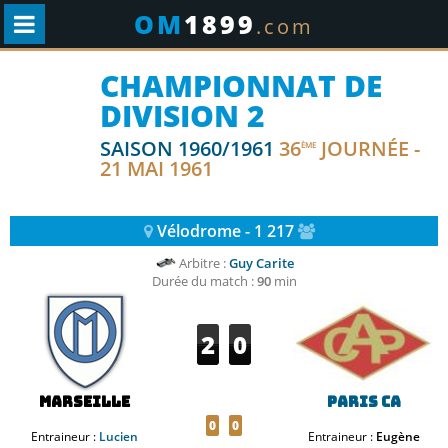
OM
1899
.com
CHAMPIONNAT DE
DIVISION 2
SAISON 1960/1961
36
JOURNÉE -
ÈME
21 MAI 1961
Vélodrome - 1 217
Arbitre :
Guy Carite
Durée du match :
90
min
2
0
Marseille
Paris CA
0
0
Entraineur :
Lucien
Entraineur :
Eugène