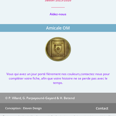
Saison 2025/2026
-------------
Aidez-nous
Amicale OM
Vous qui avez un jour porté fièrement nos couleurs,contactez nous pour
compléter votre fiche, afin que votre histoire ne se perde pas avec le
temps.
© P. Villard, G. Parpayouné-Gayard & H. Betend
Contact
Conception : Eleven Design