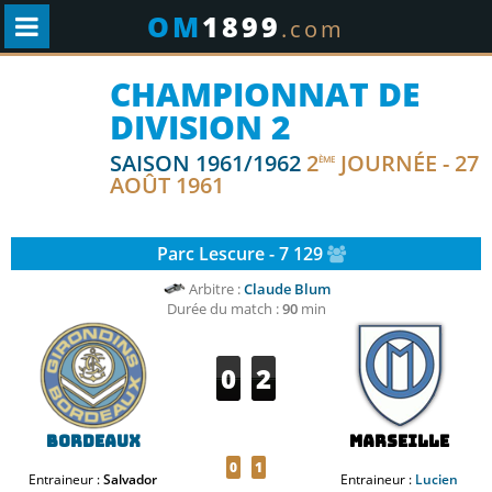
OM
1899
.com
CHAMPIONNAT DE
DIVISION 2
SAISON 1961/1962
2
JOURNÉE - 27
ÈME
AOÛT 1961
Parc Lescure - 7 129
Arbitre :
Claude Blum
Durée du match :
90
min
0
2
Bordeaux
Marseille
0
1
Entraineur :
Salvador
Entraineur :
Lucien