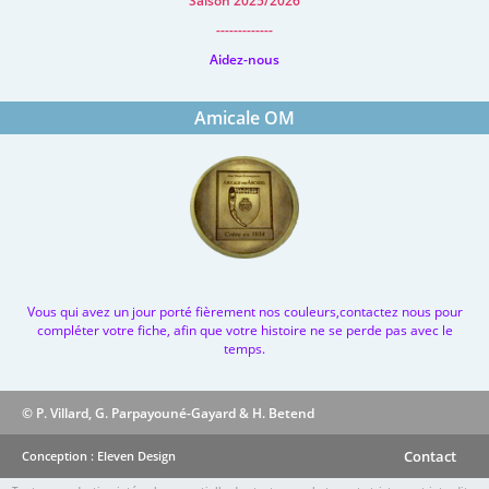
Saison 2025/2026
-------------
Aidez-nous
Amicale OM
Vous qui avez un jour porté fièrement nos couleurs,contactez nous pour
compléter votre fiche, afin que votre histoire ne se perde pas avec le
temps.
© P. Villard, G. Parpayouné-Gayard & H. Betend
Contact
Conception : Eleven Design