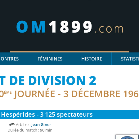
CONTRES
FÉMININES
HISTOIRE
STATIST
DE DIVISION 2
0
JOURNÉE - 3 DÉCEMBRE 196
ÈME
Hespérides - 3 125
spectateurs
Arbitre :
Jean Giner
Durée du match :
90
min