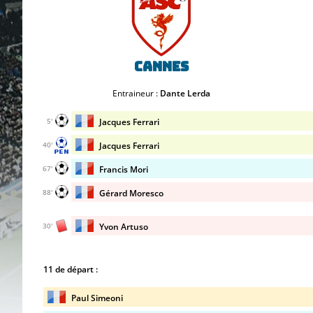
Cannes
Entraineur :
Dante Lerda
Jacques Ferrari
5'
Jacques Ferrari
40'
Francis Mori
67'
Gérard Moresco
88'
Yvon Artuso
30'
11 de départ :
Paul Simeoni