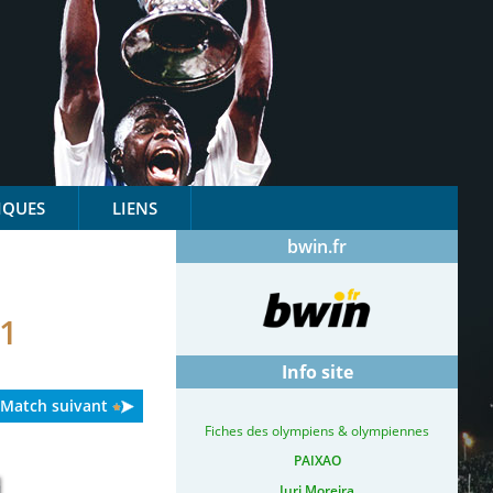
IQUES
LIENS
bwin.fr
1
Info site
Match suivant
Fiches des olympiens & olympiennes
PAIXAO
Iuri Moreira