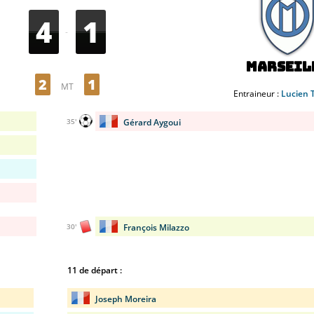
4
1
-
Marseil
2
1
MT
Entraineur :
Lucien 
Gérard Aygoui
35'
François Milazzo
30'
11 de départ :
Joseph Moreira