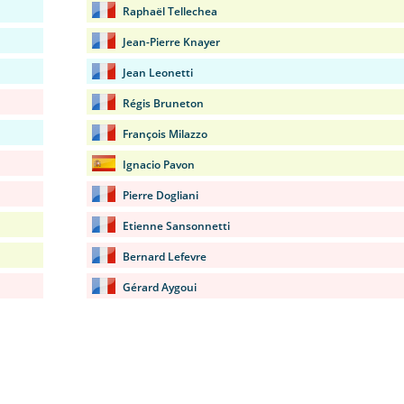
Raphaël Tellechea
Jean-Pierre Knayer
Jean Leonetti
Régis Bruneton
François Milazzo
Ignacio Pavon
Pierre Dogliani
Etienne Sansonnetti
Bernard Lefevre
Gérard Aygoui