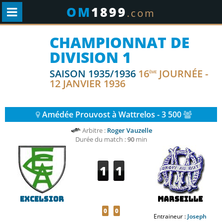
OM
1899
.com
CHAMPIONNAT DE
DIVISION 1
SAISON 1935/1936
16
JOURNÉE -
ÈME
12 JANVIER 1936
Amédée Prouvost à Wattrelos - 3 500
Arbitre :
Roger Vauzelle
Durée du match :
90
min
1
1
Excelsior
Marseille
0
0
Entraineur :
Joseph