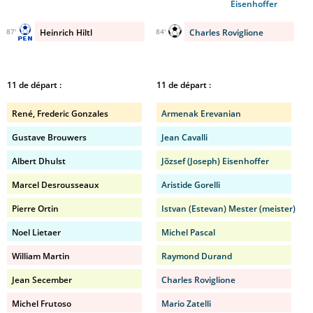
Eisenhoffer
Heinrich Hiltl
Charles Roviglione
87'
84'
11 de départ :
11 de départ :
René, Frederic Gonzales
Armenak Erevanian
Gustave Brouwers
Jean Cavalli
Albert Dhulst
Jõzsef (Joseph) Eisenhoffer
Marcel Desrousseaux
Aristide Gorelli
Pierre Ortin
Istvan (Estevan) Mester (meister)
Noel Lietaer
Michel Pascal
William Martin
Raymond Durand
Jean Secember
Charles Roviglione
Michel Frutoso
Mario Zatelli