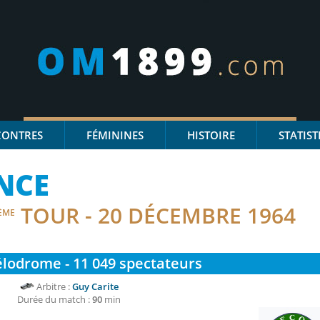
CONTRES
FÉMININES
HISTOIRE
STATIST
NCE
TOUR - 20 DÉCEMBRE 1964
ÈME
lodrome - 11 049
spectateurs
Arbitre :
Guy Carite
Durée du match :
90
min