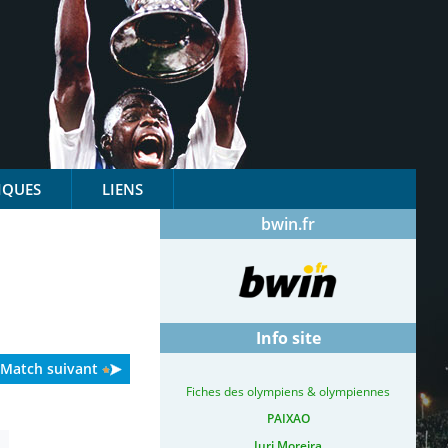
IQUES
LIENS
bwin.fr
Info site
Match suivant
Fiches des olympiens & olympiennes
PAIXAO
Iuri Moreira