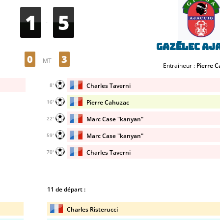
1
5
-
Gazélec Aj
0
3
MT
Entraineur :
Pierre 
Charles Taverni
8'
Pierre Cahuzac
16'
Marc Case "kanyan"
22'
Marc Case "kanyan"
59'
Charles Taverni
70'
11 de départ :
Charles Risterucci