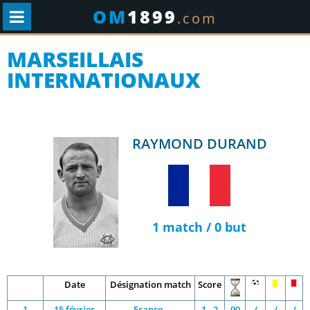
OM
1899
.com
MARSEILLAIS
INTERNATIONAUX
RAYMOND DURAND
1 match / 0 but
Date
Désignation match
Score
1
15 février
France -
1 - 2
90
/
/
/