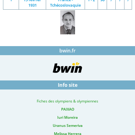
1931
Tchécoslovaquie
bwin.fr
Info site
Fiches des olympiens & olympiennes
PAIXAO
Iuri Moreira
Uranus Semeriva
Melissa Herrera