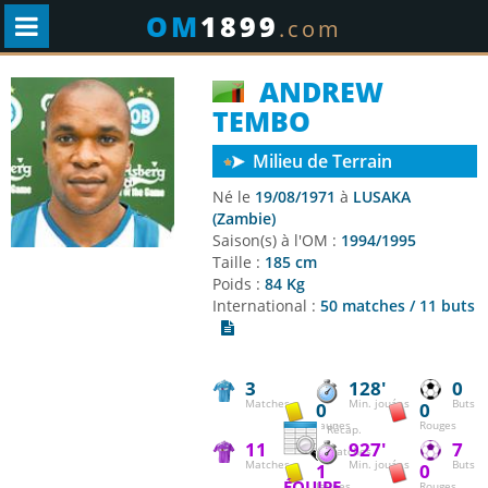
OM
1899
.com
ANDREW
TEMBO
Milieu de Terrain
Né le
19/08/1971
à
LUSAKA
(Zambie)
Saison(s) à l'OM :
1994/1995
Taille :
185 cm
Poids :
84 Kg
International :
50 matches / 11 buts
3
128'
0
Matches
Min. jouées
Buts
0
0
Jaunes
Rouges
Récap.
11
927'
7
matches
Matches
Min. jouées
Buts
1
0
ÉQUIPE
Jaunes
Rouges