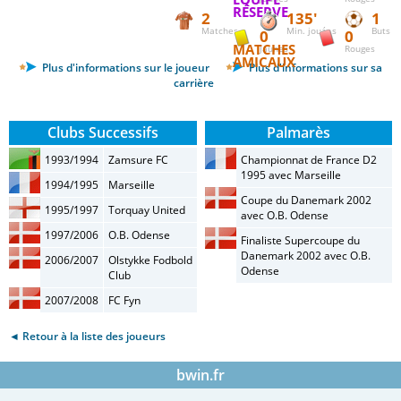
RÉSERVE
2
135'
1
Matches
Min. jouées
Buts
0
0
MATCHES
Jaunes
Rouges
AMICAUX
Plus d'informations sur le joueur
Plus d'informations sur sa
carrière
Clubs Successifs
Palmarès
1993/1994
Zamsure FC
Championnat de France D2
1995 avec Marseille
1994/1995
Marseille
Coupe du Danemark 2002
1995/1997
Torquay United
avec O.B. Odense
1997/2006
O.B. Odense
Finaliste Supercoupe du
Danemark 2002 avec O.B.
2006/2007
Olstykke Fodbold
Odense
Club
2007/2008
FC Fyn
◄ Retour à la liste des joueurs
bwin.fr