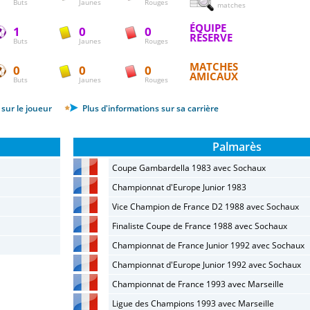
Buts
Jaunes
Rouges
matches
ÉQUIPE
1
0
0
RÉSERVE
Buts
Jaunes
Rouges
MATCHES
0
0
0
AMICAUX
Buts
Jaunes
Rouges
sur le joueur
Plus d'informations sur sa carrière
Palmarès
Coupe Gambardella 1983 avec Sochaux
Championnat d'Europe Junior 1983
Vice Champion de France D2 1988 avec Sochaux
Finaliste Coupe de France 1988 avec Sochaux
Championnat de France Junior 1992 avec Sochaux
Championnat d'Europe Junior 1992 avec Sochaux
Championnat de France 1993 avec Marseille
Ligue des Champions 1993 avec Marseille