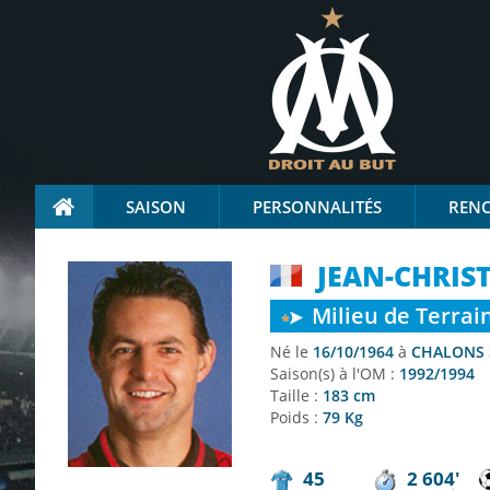
SAISON
PERSONNALITÉS
REN
JEAN-CHRIS
Milieu de Terrai
Né le
16/10/1964
à
CHALONS 
Saison(s) à l'OM :
1992/1994
Taille :
183 cm
Poids :
79 Kg
45
2 604'