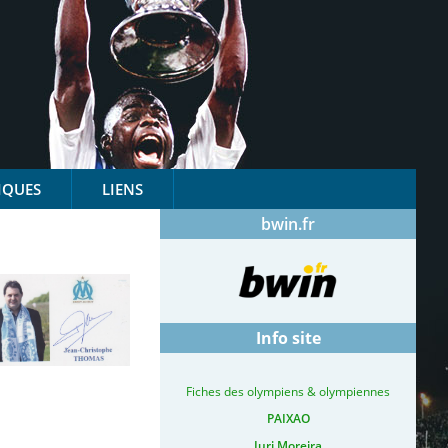
IQUES
LIENS
bwin.fr
Info site
Fiches des olympiens & olympiennes
PAIXAO
Iuri Moreira