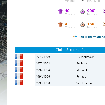
Matches
Min. jouées
10
900'
Matches
Min. jouées
4
180'
Matches
Min. jouées
Plus d'informations 
Clubs Successifs
1972/1979
US Meursault
1979/1992
Sochaux
1992/1994
Marseille
1994/1996
Rennes
1996/1998
Saint Etienne