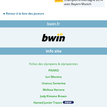
avec Bayern Munich
◄ Retour à la liste des joueurs
bwin.fr
Info site
Fiches des olympiens & olympiennes
PAIXAO
Iuri Moreira
Uranus Semeriva
Melissa Herrera
Jody Kimone Brown
Hamed Junior Traore