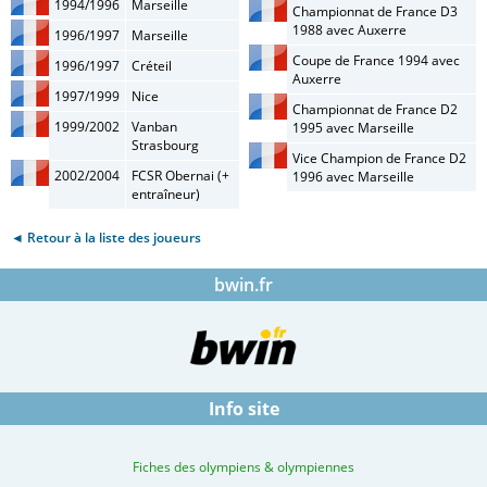
1994/1996
Marseille
Championnat de France D3
1988 avec Auxerre
1996/1997
Marseille
Coupe de France 1994 avec
1996/1997
Créteil
Auxerre
1997/1999
Nice
Championnat de France D2
1999/2002
Vanban
1995 avec Marseille
Strasbourg
Vice Champion de France D2
2002/2004
FCSR Obernai (+
1996 avec Marseille
entraîneur)
◄ Retour à la liste des joueurs
bwin.fr
Info site
Fiches des olympiens & olympiennes