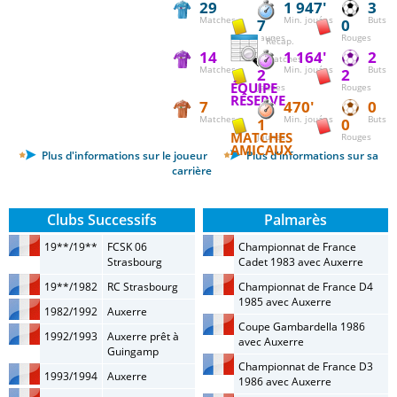
29
1 947'
3
Matches
Min. jouées
Buts
7
0
Jaunes
Rouges
Récap.
14
1 164'
2
matches
Matches
Min. jouées
Buts
2
2
ÉQUIPE
Jaunes
Rouges
RÉSERVE
7
470'
0
Matches
Min. jouées
Buts
1
0
MATCHES
Jaunes
Rouges
AMICAUX
Plus d'informations sur le joueur
Plus d'informations sur sa
carrière
Clubs Successifs
Palmarès
19**/19**
FCSK 06
Championnat de France
Strasbourg
Cadet 1983 avec Auxerre
19**/1982
RC Strasbourg
Championnat de France D4
1985 avec Auxerre
1982/1992
Auxerre
Coupe Gambardella 1986
1992/1993
Auxerre prêt à
avec Auxerre
Guingamp
Championnat de France D3
1993/1994
Auxerre
1986 avec Auxerre