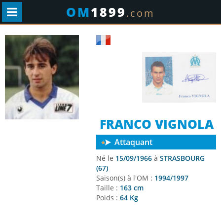
OM
1899
.com
FRANCO VIGNOLA
Attaquant
Né le
15/09/1966
à
STRASBOURG
(67)
Saison(s) à l'OM :
1994/1997
Taille :
163 cm
Poids :
64 Kg