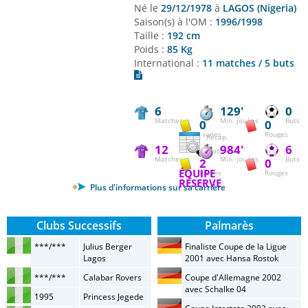
Né le
29/12/1978
à
LAGOS (Nigeria)
Saison(s) à l'OM :
1996/1998
Taille :
192 cm
Poids :
85 Kg
International :
11 matches / 5 buts
6
129'
0
Matches
Min. jouées
Buts
0
0
Jaunes
Rouges
Récap.
12
984'
6
matches
Matches
Min. jouées
Buts
2
0
ÉQUIPE
Jaunes
Rouges
RÉSERVE
Plus d'informations sur sa carrière
Clubs Successifs
Palmarès
***/***
Julius Berger
Finaliste Coupe de la Ligue
Lagos
2001 avec Hansa Rostok
***/***
Calabar Rovers
Coupe d'Allemagne 2002
avec Schalke 04
1995
Princess Jegede