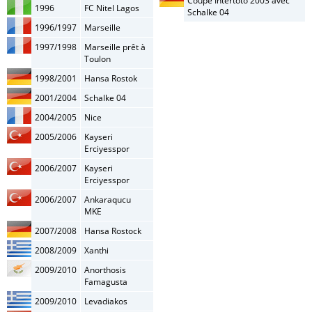
Coupe Intertoto 2003 avec
1996
FC Nitel Lagos
Schalke 04
1996/1997
Marseille
1997/1998
Marseille prêt à
Toulon
1998/2001
Hansa Rostok
2001/2004
Schalke 04
2004/2005
Nice
2005/2006
Kayseri
Erciyesspor
2006/2007
Kayseri
Erciyesspor
2006/2007
Ankaraqucu
MKE
2007/2008
Hansa Rostock
2008/2009
Xanthi
2009/2010
Anorthosis
Famagusta
2009/2010
Levadiakos