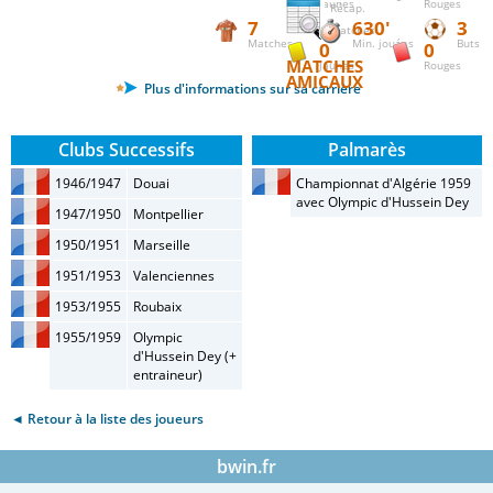
Jaunes
Rouges
Récap.
7
630'
3
matches
Matches
Min. jouées
Buts
0
0
MATCHES
Jaunes
Rouges
AMICAUX
Plus d'informations sur sa carrière
Clubs Successifs
Palmarès
1946/1947
Douai
Championnat d'Algérie 1959
avec Olympic d'Hussein Dey
1947/1950
Montpellier
1950/1951
Marseille
1951/1953
Valenciennes
1953/1955
Roubaix
1955/1959
Olympic
d'Hussein Dey (+
entraineur)
◄ Retour à la liste des joueurs
bwin.fr