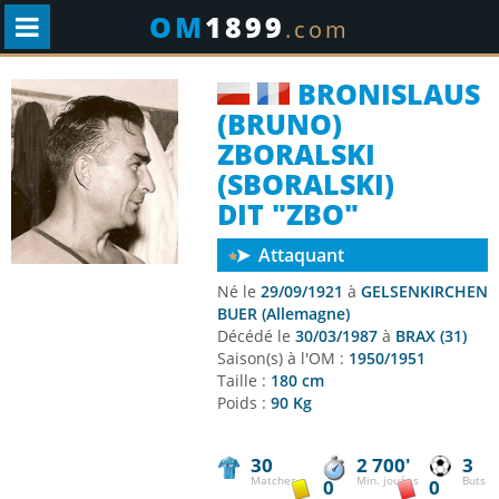
OM
1899
.com
BRONISLAUS
(BRUNO)
ZBORALSKI
(SBORALSKI)
DIT "ZBO"
Attaquant
Né le
29/09/1921
à
GELSENKIRCHEN
BUER (Allemagne)
Décédé le
30/03/1987
à
BRAX (31)
Saison(s) à l'OM :
1950/1951
Taille :
180 cm
Poids :
90 Kg
30
2 700'
3
Matches
Min. jouées
Buts
0
0