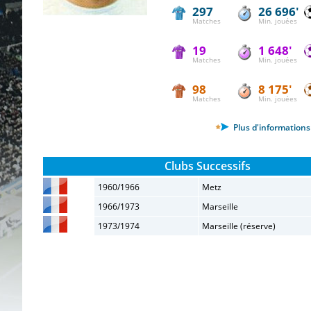
297
26 696'
Matches
Min. jouées
19
1 648'
Matches
Min. jouées
98
8 175'
Matches
Min. jouées
Plus d'informations 
Clubs Successifs
1960/1966
Metz
1966/1973
Marseille
1973/1974
Marseille (réserve)