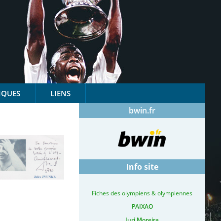
IQUES
LIENS
bwin.fr
Info site
Fiches des olympiens & olympiennes
PAIXAO
Iuri Moreira