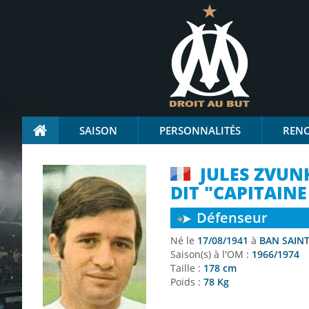
SAISON
PERSONNALITÉS
REN
JULES ZVUN
DIT "CAPITAIN
Défenseur
Né le
17/08/1941
à
BAN SAINT
Saison(s) à l'OM :
1966/1974
Taille :
178 cm
Poids :
78 Kg