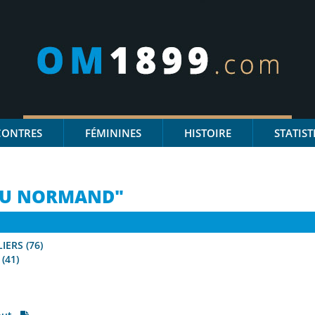
CONTRES
FÉMININES
HISTOIRE
STATIST
EAU NORMAND"
IERS (76)
(41)