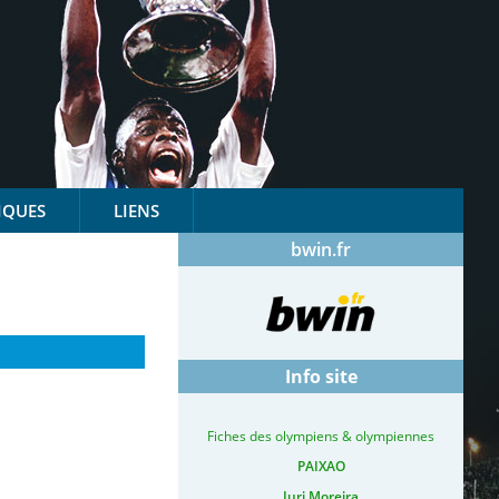
IQUES
LIENS
bwin.fr
Info site
Fiches des olympiens & olympiennes
PAIXAO
Iuri Moreira