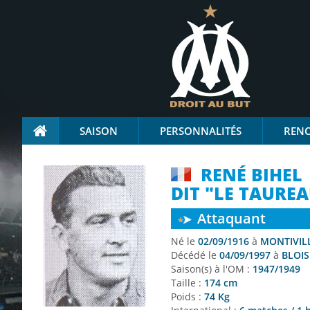
SAISON
PERSONNALITÉS
REN
RENÉ BIHEL
DIT "LE TAUR
Attaquant
Né le
02/09/1916
à
MONTIVILL
Décédé le
04/09/1997
à
BLOIS 
Saison(s) à l'OM :
1947/1949
Taille :
174 cm
Poids :
74 Kg