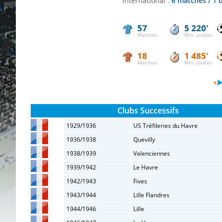
International :
6 matches / 1
57
5 220'
Matches
Min. jouées
18
1 485'
Matches
Min. jouées
Clubs Successifs
1929/1936
US Tréfileries du Havre
1936/1938
Quevilly
1938/1939
Valenciennes
1939/1942
Le Havre
1942/1943
Fives
1943/1944
Lille Flandres
1944/1946
Lille