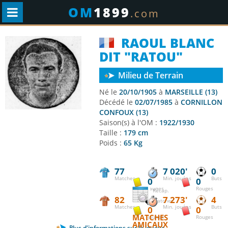
OM
1899
.com
RAOUL BLANC
DIT "RATOU"
Milieu de Terrain
Né le
20/10/1905
à
MARSEILLE (13)
Décédé le
02/07/1985
à
CORNILLON
CONFOUX (13)
Saison(s) à l'OM :
1922/1930
Taille :
179 cm
Poids :
65 Kg
77
7 020'
0
Matches
Min. jouées
Buts
0
0
Jaunes
Rouges
Récap.
82
7 273'
4
matches
Matches
Min. jouées
Buts
0
0
MATCHES
Jaunes
Rouges
AMICAUX
Plus d'informations sur le joueur