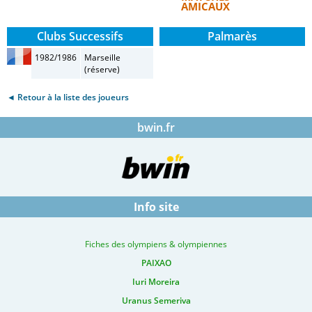
AMICAUX
Clubs Successifs
Palmarès
1982/1986
Marseille
(réserve)
◄ Retour à la liste des joueurs
bwin.fr
Info site
Fiches des olympiens & olympiennes
PAIXAO
Iuri Moreira
Uranus Semeriva