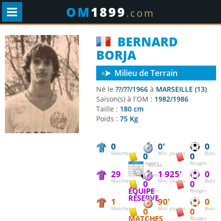
OM
1899
.com
BERNARD
BORJA
Milieu de Terrain
Né le
??/??/1966
à
MARSEILLE (13)
Saison(s) à l'OM :
1982/1986
Taille :
180 cm
Poids :
75 Kg
0
0'
0
Matches
Min. jouées
Buts
0
0
Jaunes
Rouges
Récap.
29
1 925'
0
matches
Matches
Min. jouées
Buts
0
0
ÉQUIPE
Jaunes
Rouges
RÉSERVE
1
90'
0
Matches
Min. jouées
Buts
0
0
MATCHES
Jaunes
Rouges