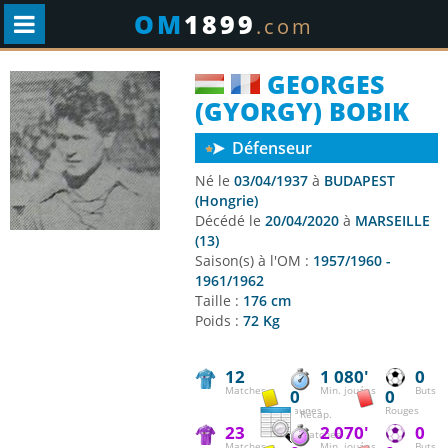
OM
1899
.com
GEORGES
(GYORGY) BOBIK
Défenseur
Né le
03/04/1937
à
BUDAPEST
(Hongrie)
Décédé le
20/04/2020
à
MARSEILLE
(13)
Saison(s) à l'OM :
1957/1960 -
1961/1962
Taille :
176 cm
Poids :
72 Kg
12
1 080'
0
Matches
Min. jouées
Buts
0
0
Jaunes
Rouges
Récap.
23
2 070'
0
matches
Matches
Min. jouées
Buts