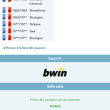
(réserve)
1962/1963
Montélimar
1963/19**
Boulogne
19**/19**
Orléans
19**/19**
Gap
19**/19**
Boulogne
◄ Retour à la liste des joueurs
bwin.fr
Info site
Fiches des olympiens & olympiennes
PAIXAO