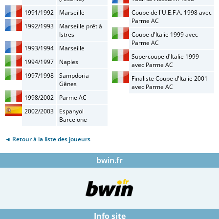
1991/1992
Marseille
Coupe de l'U.E.F.A. 1998 avec
Parme AC
1992/1993
Marseille prêt à
Istres
Coupe d'Italie 1999 avec
Parme AC
1993/1994
Marseille
Supercoupe d'Italie 1999
1994/1997
Naples
avec Parme AC
1997/1998
Sampdoria
Finaliste Coupe d'Italie 2001
Gênes
avec Parme AC
1998/2002
Parme AC
2002/2003
Espanyol
Barcelone
◄ Retour à la liste des joueurs
bwin.fr
Info site