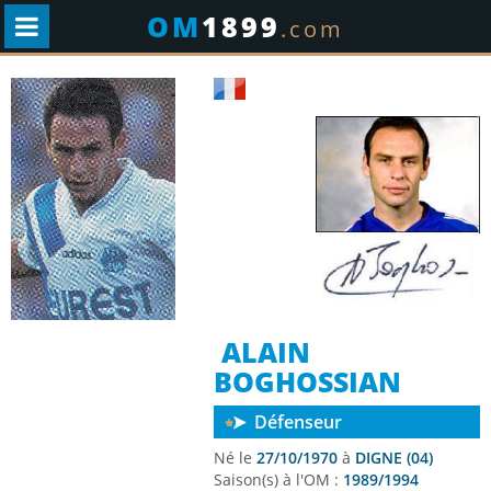
OM
1899
.com
ALAIN
BOGHOSSIAN
Défenseur
Né le
27/10/1970
à
DIGNE (04)
Saison(s) à l'OM :
1989/1994