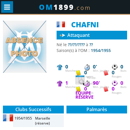
OM
1899
.com
CHAFNI
Attaquant
Né le
??/??/????
à
??
Saison(s) à l'OM :
1954/1955
0
0'
0
Matches
Min. jouées
Buts
0
0
Jaunes
Rouges
Récap.
1
90'
0
matches
Matches
Min. jouées
Buts
0
0
ÉQUIPE
Jaunes
Rouges
RÉSERVE
Clubs Successifs
Palmarès
1954/1955
Marseille
(réserve)