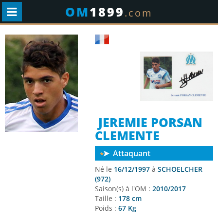
OM
1899
.com
JEREMIE PORSAN
CLEMENTE
Attaquant
Né le
16/12/1997
à
SCHOELCHER
(972)
Saison(s) à l'OM :
2010/2017
Taille :
178 cm
Poids :
67 Kg