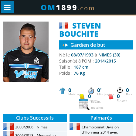
OM
1899
.com
STEVEN
BOUCHITE
Gardien de but
Né le
08/07/1993
à
NIMES (30)
Saison(s) à l'OM :
2014/2015
Taille :
187 cm
Poids :
76 Kg
0
0'
0
Matches
Min. jouées
Buts
0
0
Jaunes
Rouges
Récap.
matches
Clubs Successifs
Palmarès
2000/2006
Nimes
Championnat Division
d'Honneur 2014 avec
2006/2013
Montpellier