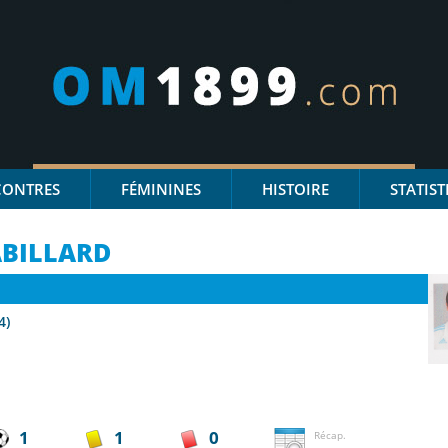
CONTRES
FÉMININES
HISTOIRE
STATIST
BILLARD
4)
1
1
0
Récap.