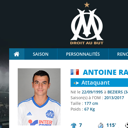
SAISON
PERSONNALITÉS
REN
ANTOINE RA
Attaquant
Né le
22/09/1995
à
BEZIERS (3
Saison(s) à l'OM :
2013/2017
Taille :
177 cm
Poids :
67 Kg
7
115'