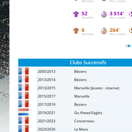
Matches
Min. jouées
52
3 514'
Matches
Min. jouées
6
264'
Matches
Min. jouées
Clubs Successifs
2005/2013
Béziers
2013/2014
Béziers
2013/2015
Marseille (Jeunes - réserve)
2015/2017
Marseille
2017/2019
Beziers
2019/2021
Go Ahead Eagles
2021/2023
Concarneau
2023/2026
Le Mans