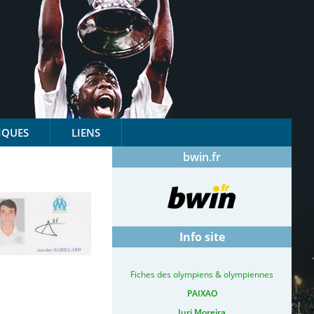
IQUES
LIENS
bwin.fr
Info site
Fiches des olympiens & olympiennes
PAIXAO
Iuri Moreira