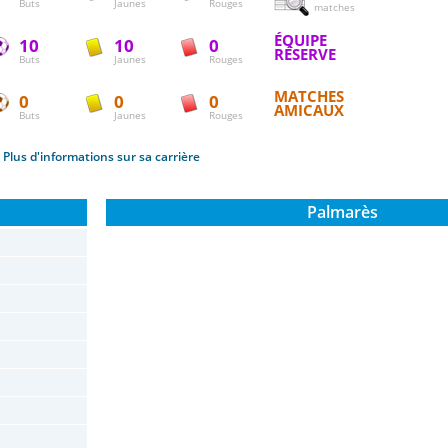
Buts
Jaunes
Rouges
matches
ÉQUIPE
10
10
0
RÉSERVE
Buts
Jaunes
Rouges
MATCHES
0
0
0
AMICAUX
Buts
Jaunes
Rouges
Plus d'informations sur sa carrière
Palmarès