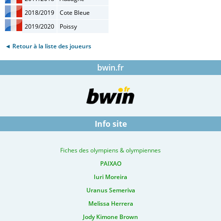
2018/2019
Cote Bleue
2019/2020
Poissy
◄ Retour à la liste des joueurs
bwin.fr
Info site
Fiches des olympiens & olympiennes
PAIXAO
Iuri Moreira
Uranus Semeriva
Melissa Herrera
Jody Kimone Brown