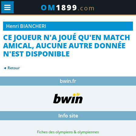
OM
1899
.com
Henri BIANCHERI
CE JOUEUR N'A JOUÉ QU'EN MATCH
AMICAL, AUCUNE AUTRE DONNÉE
N'EST DISPONIBLE
◄ Retour
bwin.fr
Info site
Fiches des olympiens & olympiennes