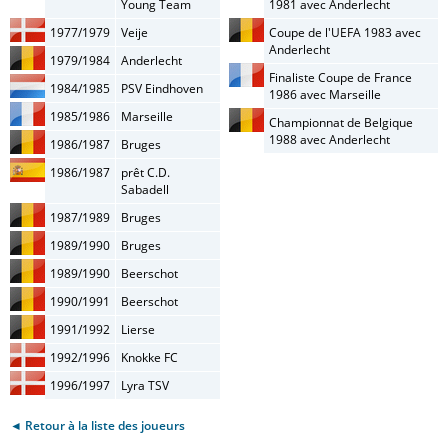
Young Team
1981 avec Anderlecht
1977/1979
Veije
Coupe de l'UEFA 1983 avec
Anderlecht
1979/1984
Anderlecht
Finaliste Coupe de France
1984/1985
PSV Eindhoven
1986 avec Marseille
1985/1986
Marseille
Championnat de Belgique
1988 avec Anderlecht
1986/1987
Bruges
1986/1987
prêt C.D.
Sabadell
1987/1989
Bruges
1989/1990
Bruges
1989/1990
Beerschot
1990/1991
Beerschot
1991/1992
Lierse
1992/1996
Knokke FC
1996/1997
Lyra TSV
◄ Retour à la liste des joueurs