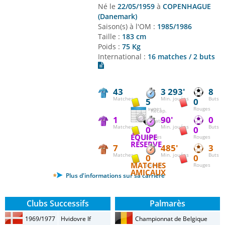
Né le
22/05/1959
à
COPENHAGUE
(Danemark)
Saison(s) à l'OM :
1985/1986
Taille :
183 cm
Poids :
75 Kg
International :
16 matches / 2 buts
43
3 293'
8
Matches
Min. jouées
Buts
5
0
Jaunes
Rouges
Récap.
1
90'
0
matches
Matches
Min. jouées
Buts
0
0
ÉQUIPE
Jaunes
Rouges
RÉSERVE
7
485'
3
Matches
Min. jouées
Buts
0
0
MATCHES
Jaunes
Rouges
AMICAUX
Plus d'informations sur sa carrière
Clubs Successifs
Palmarès
1969/1977
Hvidovre If
Championnat de Belgique