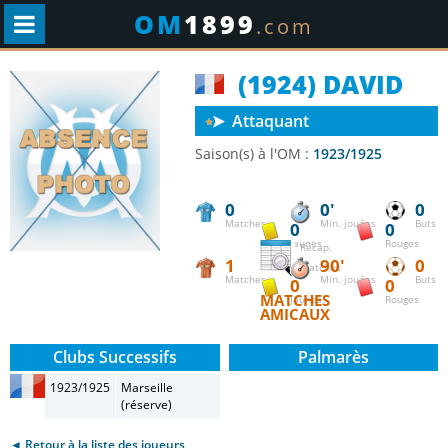
OM
1899
.com
(1924) DAVID
Attaquant
Saison(s) à l'OM :
1923/1925
0
0'
0
Matches
Min. jouées
Buts
0
0
Jaunes
Rouges
Récap.
1
90'
0
matches
Matches
Min. jouées
Buts
0
0
MATCHES
Jaunes
Rouges
AMICAUX
Clubs Successifs
Palmarès
1923/1925
Marseille
(réserve)
◄ Retour à la liste des joueurs