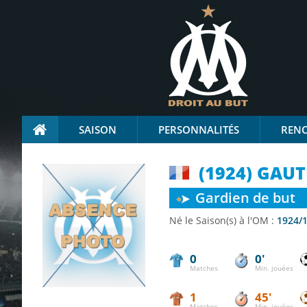
SAISON
PERSONNALITÉS
REN
(1924) GAUT
Gardien de but
Né le
Saison(s) à l'OM :
1924/
0
0'
Matches
Min. jouées
1
45'
Matches
Min. jouées