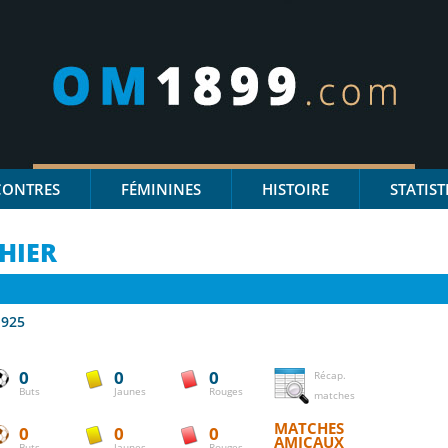
CONTRES
FÉMININES
HISTOIRE
STATIST
HIER
1925
0
0
0
Récap.
Buts
Jaunes
Rouges
matches
MATCHES
0
0
0
AMICAUX
Buts
Jaunes
Rouges