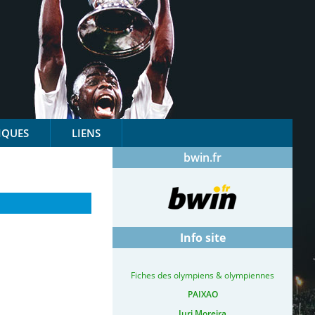
IQUES
LIENS
bwin.fr
Info site
Fiches des olympiens & olympiennes
PAIXAO
Iuri Moreira