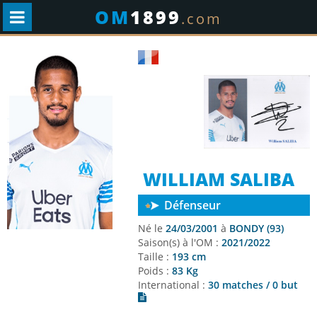
OM
1899
.com
WILLIAM SALIBA
Défenseur
Né le
24/03/2001
à
BONDY (93)
Saison(s) à l'OM :
2021/2022
Taille :
193 cm
Poids :
83 Kg
International :
30 matches / 0 but