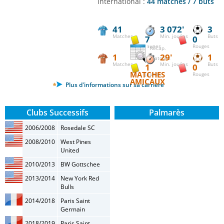
International :
44 matches / 7 buts
41
3 072'
3
Matches
Min. jouées
Buts
7
0
Jaunes
Rouges
Récap.
1
29'
1
matches
Matches
Min. jouées
Buts
1
0
MATCHES
Jaunes
Rouges
AMICAUX
Plus d'informations sur sa carrière
Clubs Successifs
Palmarès
2006/2008
Rosedale SC
2008/2010
West Pines
United
2010/2013
BW Gottschee
2013/2014
New York Red
Bulls
2014/2018
Paris Saint
Germain
2018/2019
Paris Saint