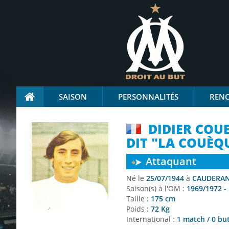
SAISON
PERSONNALITÉS
REN
DIDIER COU
DIT "LA COUÈQ
Attaquant
Né le
25/07/1944
à
CAUDERAN 
Saison(s) à l'OM :
1969/1972 -
Taille :
175 cm
Poids :
72 Kg
International :
1 match / 0 b