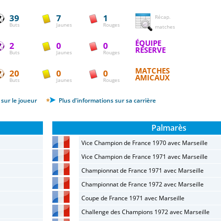
39
7
1
Récap.
Buts
Jaunes
Rouges
matches
ÉQUIPE
2
0
0
RÉSERVE
Buts
Jaunes
Rouges
MATCHES
20
0
0
AMICAUX
Buts
Jaunes
Rouges
sur le joueur
Plus d'informations sur sa carrière
Palmarès
Vice Champion de France 1970 avec Marseille
Vice Champion de France 1971 avec Marseille
Championnat de France 1971 avec Marseille
Championnat de France 1972 avec Marseille
Coupe de France 1971 avec Marseille
Challenge des Champions 1972 avec Marseille