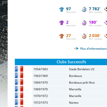
97
7 782'
Matches
Min. jouées
2
180'
Matches
Min. jouées
27
2 030'
Matches
Min. jouées
Plus d'informations 
Clubs Successifs
1954/1963
Stade Bordelais UC
1963/1969
Bordeaux
1969/1970
Bordeaux prêt Nice
1969/1970
Marseille
1970/1972
Marseille
1972/1973
Nantes