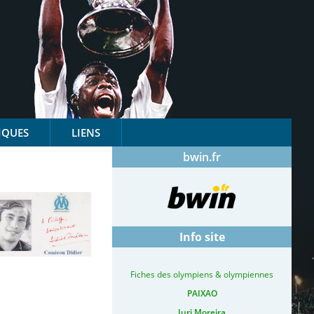
IQUES
LIENS
bwin.fr
Info site
Fiches des olympiens & olympiennes
PAIXAO
Iuri Moreira