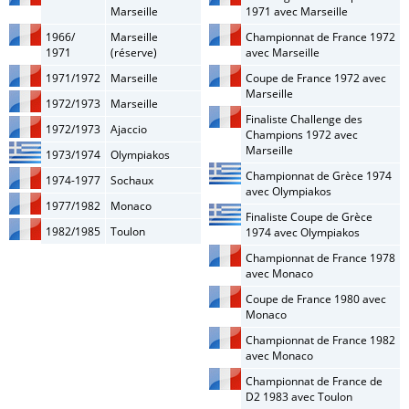
Marseille
1971 avec Marseille
1966/
Marseille
Championnat de France 1972
1971
(réserve)
avec Marseille
1971/1972
Marseille
Coupe de France 1972 avec
Marseille
1972/1973
Marseille
Finaliste Challenge des
1972/1973
Ajaccio
Champions 1972 avec
Marseille
1973/1974
Olympiakos
Championnat de Grèce 1974
1974-1977
Sochaux
avec Olympiakos
1977/1982
Monaco
Finaliste Coupe de Grèce
1982/1985
Toulon
1974 avec Olympiakos
Championnat de France 1978
avec Monaco
Coupe de France 1980 avec
Monaco
Championnat de France 1982
avec Monaco
Championnat de France de
D2 1983 avec Toulon