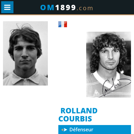
OM
1899
.com
ROLLAND
COURBIS
Défenseur