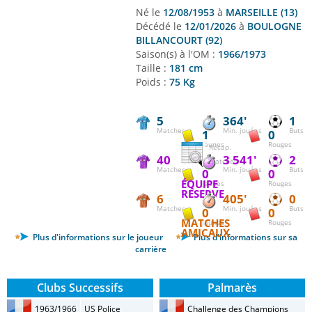
Né le
12/08/1953
à
MARSEILLE (13)
Décédé le
12/01/2026
à
BOULOGNE
BILLANCOURT (92)
Saison(s) à l'OM :
1966/1973
Taille :
181 cm
Poids :
75 Kg
5
364'
1
Matches
Min. jouées
Buts
1
0
Jaunes
Rouges
Récap.
40
3 541'
2
matches
Matches
Min. jouées
Buts
0
0
ÉQUIPE
Jaunes
Rouges
RÉSERVE
6
405'
0
Matches
Min. jouées
Buts
0
0
MATCHES
Jaunes
Rouges
AMICAUX
Plus d'informations sur le joueur
Plus d'informations sur sa
carrière
Clubs Successifs
Palmarès
1963/1966
US Police
Challenge des Champions