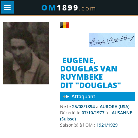
OM
1899
.com
EUGENE,
DOUGLAS VAN
RUYMBEKE
DIT "DOUGLAS"
Attaquant
Né le
25/08/1894
à
AURORA (USA)
Décédé le
07/10/1977
à
LAUSANNE
(Suisse)
Saison(s) à l'OM :
1921/1929