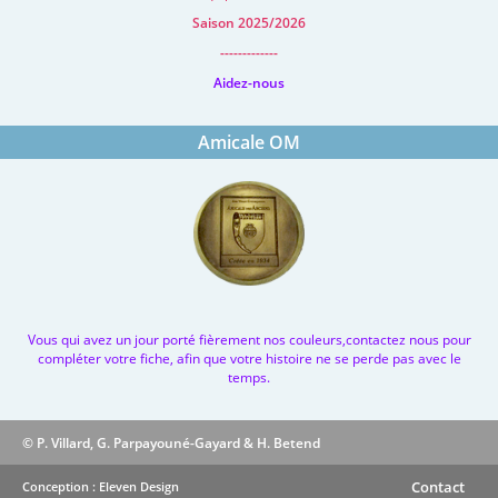
Saison 2025/2026
-------------
Aidez-nous
Amicale OM
Vous qui avez un jour porté fièrement nos couleurs,contactez nous pour
compléter votre fiche, afin que votre histoire ne se perde pas avec le
temps.
© P. Villard, G. Parpayouné-Gayard & H. Betend
Contact
Conception : Eleven Design