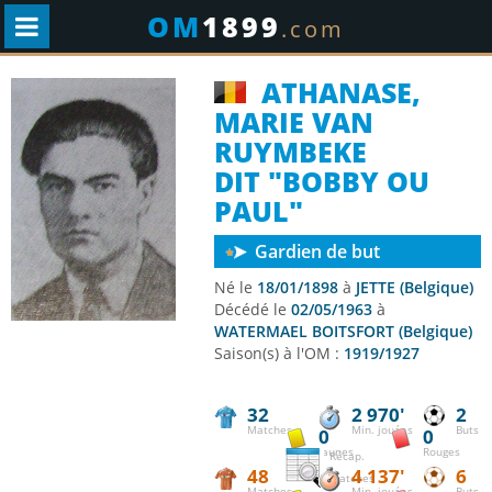
OM
1899
.com
ATHANASE,
MARIE VAN
RUYMBEKE
DIT "BOBBY OU
PAUL"
Gardien de but
Né le
18/01/1898
à
JETTE (Belgique)
Décédé le
02/05/1963
à
WATERMAEL BOITSFORT (Belgique)
Saison(s) à l'OM :
1919/1927
32
2 970'
2
Matches
Min. jouées
Buts
0
0
Jaunes
Rouges
Récap.
48
4 137'
6
matches
Matches
Min. jouées
Buts