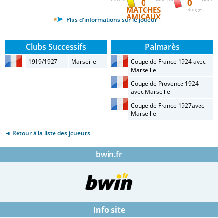
0
0
MATCHES
Jaunes
Rouges
AMICAUX
Plus d'informations sur le joueur
Clubs Successifs
Palmarès
1919/1927
Marseille
Coupe de France 1924 avec
Marseille
Coupe de Provence 1924
avec Marseille
Coupe de France 1927avec
Marseille
◄ Retour à la liste des joueurs
bwin.fr
Info site