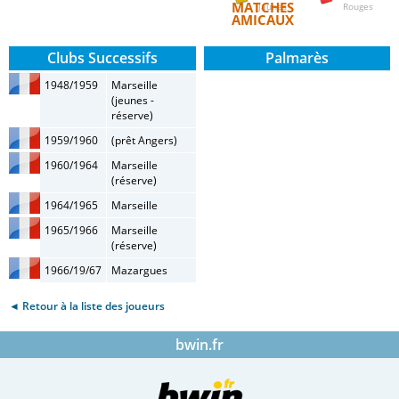
MATCHES
Jaunes
Rouges
AMICAUX
Clubs Successifs
Palmarès
1948/1959
Marseille
(jeunes -
réserve)
1959/1960
(prêt Angers)
1960/1964
Marseille
(réserve)
1964/1965
Marseille
1965/1966
Marseille
(réserve)
1966/19/67
Mazargues
◄ Retour à la liste des joueurs
bwin.fr