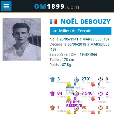
OM
1899
.com
NOËL DEBOUZY
Milieu de Terrain
Né le
20/05/1941
à
MARSEILLE (13)
Décédé le
30/06/2018
à
MARSEILLE
(13)
Saison(s) à l'OM :
1948/1966
Taille :
173 cm
Poids :
67 Kg
3
270'
0
Matches
Min. jouées
Buts
0
0
Jaunes
Rouges
Récap.
84
7 540'
2
matches
Matches
Min. jouées
Buts
0
1
ÉQUIPE
Jaunes
Rouges
RÉSERVE
1
90'
0
Matches
Min. jouées
Buts
0
0