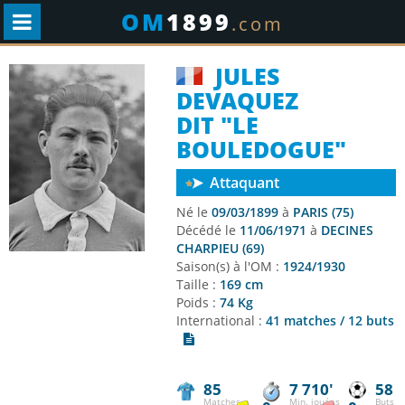
OM
1899
.com
JULES
DEVAQUEZ
DIT "LE
BOULEDOGUE"
Attaquant
Né le
09/03/1899
à
PARIS (75)
Décédé le
11/06/1971
à
DECINES
CHARPIEU (69)
Saison(s) à l'OM :
1924/1930
Taille :
169 cm
Poids :
74 Kg
International :
41 matches / 12 buts
85
7 710'
58
Matches
Min. jouées
Buts