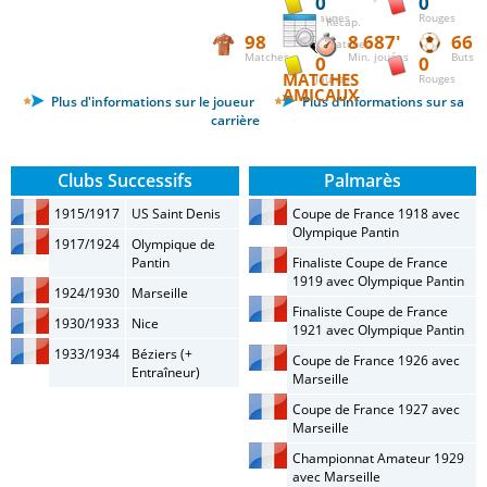
0
0
Jaunes
Rouges
Récap.
98
8 687'
66
matches
Matches
Min. jouées
Buts
0
0
MATCHES
Jaunes
Rouges
AMICAUX
Plus d'informations sur le joueur
Plus d'informations sur sa
carrière
Clubs Successifs
Palmarès
1915/1917
US Saint Denis
Coupe de France 1918 avec
Olympique Pantin
1917/1924
Olympique de
Pantin
Finaliste Coupe de France
1919 avec Olympique Pantin
1924/1930
Marseille
Finaliste Coupe de France
1930/1933
Nice
1921 avec Olympique Pantin
1933/1934
Béziers (+
Coupe de France 1926 avec
Entraîneur)
Marseille
Coupe de France 1927 avec
Marseille
Championnat Amateur 1929
avec Marseille