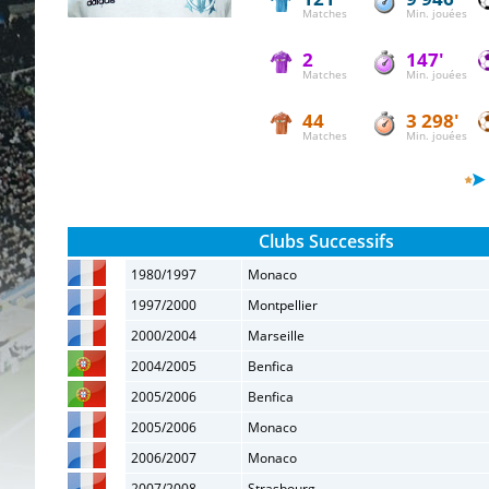
Matches
Min. jouées
2
147'
Matches
Min. jouées
44
3 298'
Matches
Min. jouées
Clubs Successifs
1980/1997
Monaco
1997/2000
Montpellier
2000/2004
Marseille
2004/2005
Benfica
2005/2006
Benfica
2005/2006
Monaco
2006/2007
Monaco
2007/2008
Strasbourg