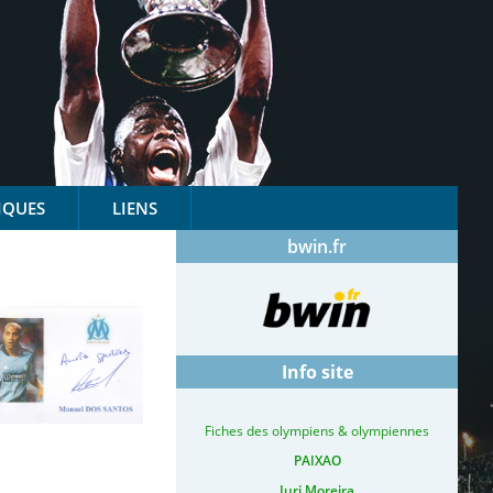
IQUES
LIENS
bwin.fr
Info site
Fiches des olympiens & olympiennes
PAIXAO
Iuri Moreira