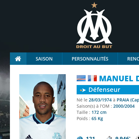
SAISON
PERSONNALITÉS
REN
MANUEL D
Défenseur
Né le
28/03/1974
à
PRAIA (Cap
Saison(s) à l'OM :
2000/2004
Taille :
172 cm
Poids :
65 Kg
121
9 946'