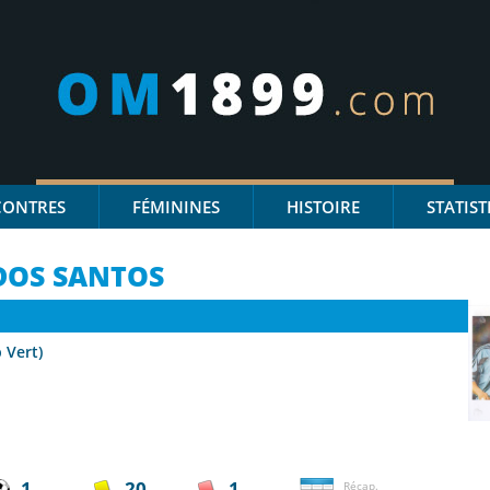
CONTRES
FÉMININES
HISTOIRE
STATIST
OS SANTOS
 Vert)
1
20
1
Récap.